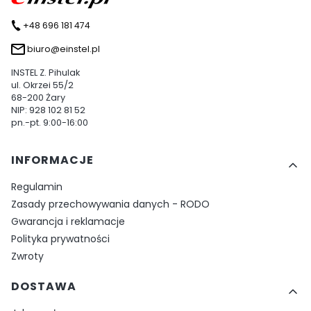
+48 696 181 474
biuro@einstel.pl
INSTEL Z. Pihulak
ul. Okrzei 55/2
68-200 Żary
NIP: 928 102 81 52
pn.-pt. 9:00-16:00
Linki w stopce
INFORMACJE
Regulamin
Zasady przechowywania danych - RODO
Gwarancja i reklamacje
Polityka prywatności
Zwroty
DOSTAWA