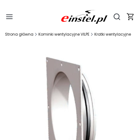
Produ
Otwórz wy
Strona główna
Kominki wentylacyjne VILPE
Kratki wentylacyjne