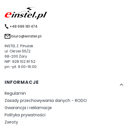
+48 696 181 474
biuro@einstel.pl
INSTEL Z. Pihulak
ul. Okrzei 55/2
68-200 Żary
NIP: 928 102 81 52
pn.-pt. 9:00-16:00
Linki w stopce
INFORMACJE
Regulamin
Zasady przechowywania danych - RODO
Gwarancja i reklamacje
Polityka prywatności
Zwroty