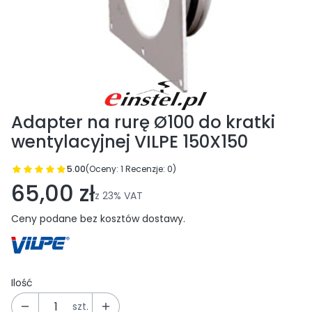
Adapter na rurę Ø100 do kratki
wentylacyjnej VILPE 150X150
5.00
(Oceny: 1 Recenzje: 0)
Przejdź do sekcji Opinie
65,00 zł
z
23%
VAT
Ceny podane bez kosztów dostawy.
Ilość
szt.