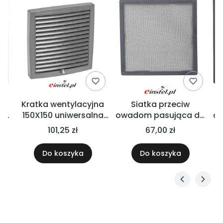
Kratka wentylacyjna
Siatka przeciw
do
150X150 uniwersalna
owadom pasująca do
ow
ej
czerpnia / wyrzutnia
kratki wielofunkcyjnej
k
101,25 zł
67,00 zł
wentylacyjna
150 X 150 VILPE
Do koszyka
Do koszyka