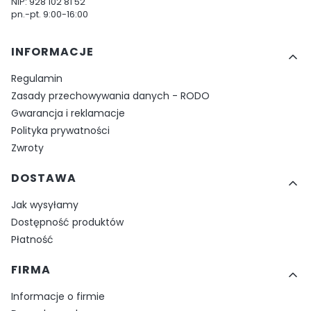
NIP: 928 102 81 52
pn.-pt. 9:00-16:00
Linki w stopce
INFORMACJE
Regulamin
Zasady przechowywania danych - RODO
Gwarancja i reklamacje
Polityka prywatności
Zwroty
DOSTAWA
Jak wysyłamy
Dostępność produktów
Płatność
FIRMA
Informacje o firmie