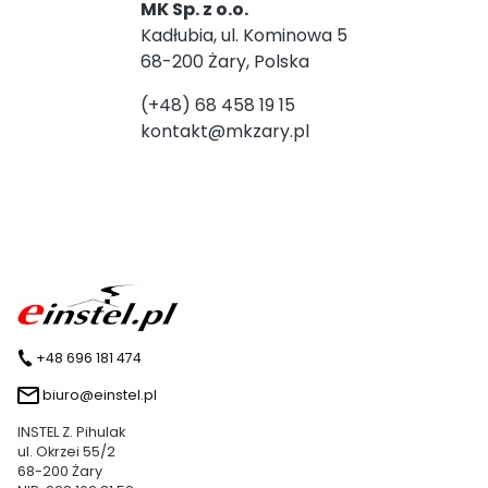
MK Sp. z o.o.
Kadłubia, ul. Kominowa 5
68-200 Żary, Polska
(+48) 68 458 19 15
kontakt@mkzary.pl
+48 696 181 474
biuro@einstel.pl
INSTEL Z. Pihulak
ul. Okrzei 55/2
68-200 Żary