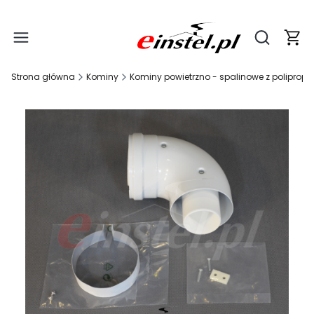
Produ
Otwórz wy
Strona główna
Kominy
Kominy powietrzno - spalinowe z poliprop