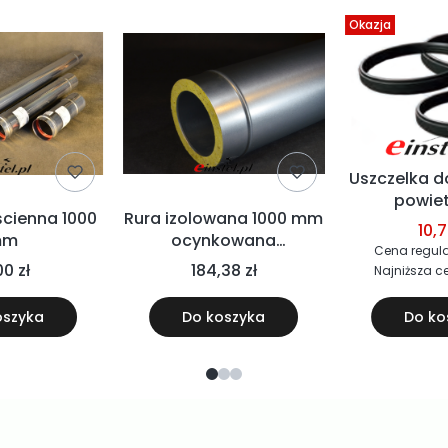
Okazja
Uszczelka 
powiet
ścienna 1000
Rura izolowana 1000 mm
spali
10,7
mm
ocynkowana
Cena regul
wentylacyjna
00 zł
184,38 zł
Najniższa c
oszyka
Do koszyka
Do ko