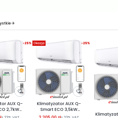
ystkie
-25%
Okazja
-25%
tor AUX Q-
Klimatyzator AUX Q-
CO 2,7kW
Smart ECO 3,5kW
Klimatyza
e / grzanie
chłodzenie / grzanie
ł
2 205,00 zł
z
23%
VAT
z
23%
VAT