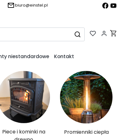
biuro@einstel.pl
Produkty w k
Wyczyść
Szukaj
nty niestandardowe
Kontakt
Piece i kominki na
Promienniki ciepła
drewno