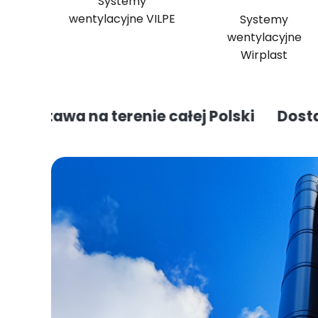
Systemy
wentylacyjne VILPE
Systemy
wentylacyjne
Wirplast
wa na terenie całej Polski
Dostawa na te