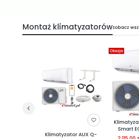
Montaż klimatyzatorów
zobacz wsz
Okazja
Klimatyza
Smart E
zator AUX
Klimatyzator AUX Q-
chłodzeni
2 115,00 z