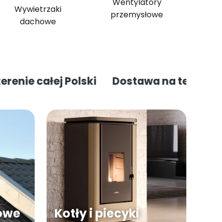
Wentylatory
Wywietrzaki
przemysłowe
dachowe
ałej Polski
Dostawa na terenie całej Pol
owe
Kotły i piecyki