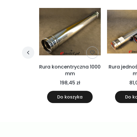
entryczna o
Rura koncentryczna 1000
Rura jedno
 1000mm do
mm
densacyjnego
,50 zł
198,45 zł
81,
ominowy PP /
GASUS PP PS
oszyka
Do koszyka
Do k