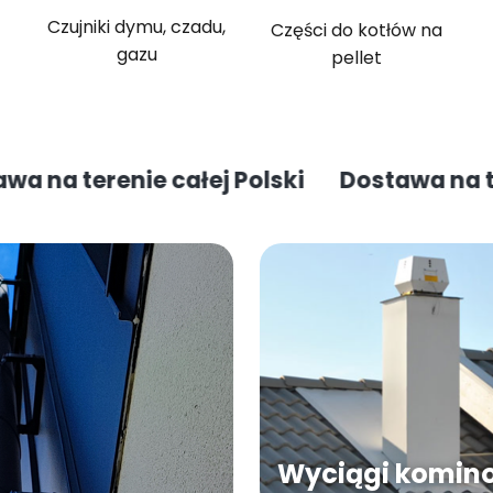
Czujniki dymu, czadu,
Części do kotłów na
gazu
pellet
renie całej Polski
Dostawa na terenie c
Wyciągi komin