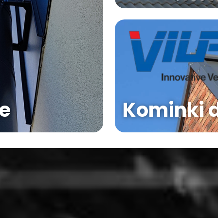
e
Kominki 