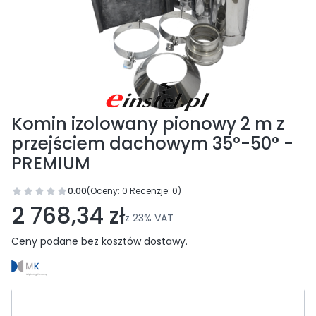
Komin izolowany pionowy 2 m z
przejściem dachowym 35°-50° -
PREMIUM
0.00
(Oceny: 0 Recenzje: 0)
Przejdź do sekcji Opinie
2 768,34 zł
z
23%
VAT
Ceny podane bez kosztów dostawy.
Wybierz wariant produktu: