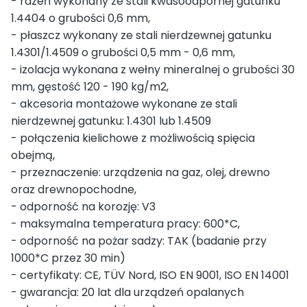
- rdzeń wykonany ze stali kwasoodpornej gatunku
1.4404 o grubości 0,6 mm,
- płaszcz wykonany ze stali nierdzewnej gatunku
1.4301/1.4509 o grubości 0,5 mm - 0,6 mm,
- izolacja wykonana z wełny mineralnej o grubości 30
mm, gęstość 120 - 190 kg/m2,
- akcesoria montażowe wykonane ze stali
nierdzewnej gatunku: 1.4301 lub 1.4509
- połączenia kielichowe z możliwością spięcia
obejmą,
- przeznaczenie: urządzenia na gaz, olej, drewno
oraz drewnopochodne,
- odporność na korozję: V3
- maksymalna temperatura pracy: 600*C,
- odporność na pożar sadzy: TAK (badanie przy
1000*C przez 30 min)
- certyfikaty: CE, TÜV Nord, ISO EN 9001, ISO EN 14001
- gwarancja: 20 lat dla urządzeń opalanych