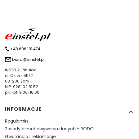
+48 696 181 474
biuro@einstel.pl
INSTEL Z. Pihulak
ul. Okrzei 55/2
68-200 Żary
NIP: 928 102 81 52
pn.-pt. 9:00-16:00
Linki w stopce
INFORMACJE
Regulamin
Zasady przechowywania danych - RODO
Gwarancja i reklamacje