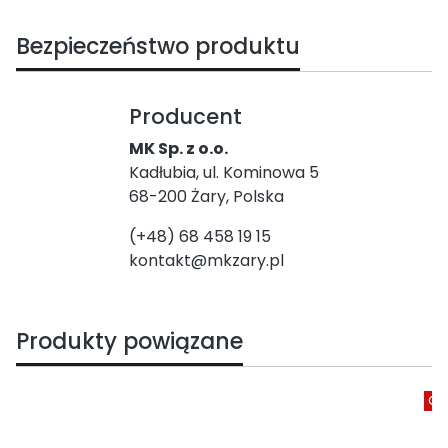
Bezpieczeństwo produktu
Producent
MK Sp. z o.o.
Kadłubia, ul. Kominowa 5
68-200 Żary, Polska
(+48) 68 458 19 15
kontakt@mkzary.pl
Produkty powiązane
Ok