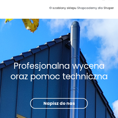
©
szablony sklepu
Shopcademy dla
Shoper
Profesjonalna wycena
oraz pomoc techniczna
Napisz do nas