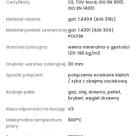
Certyfikaty:
CE, TÜV Nord, ISO EN 9001,
ISO EN 14001
Materiał rdzenia:
gat. 1.4404 (AISI 316L)
Materiał powłoki zewnętrznej:
gat. 1.4301 (AISI 304)
POŁYSK
Warstwa izolacyjna:
wełna mineralna o gęstości
120-190 kg/m3
Grubość warstwy izolacyjnej:
30 mm
Sposób połączeń:
połączenia wciskane kielich
/ zyka z obejmą zaciskową
Rodzaje paliw:
gaz, olej, drewno, pellet,
brykiet, węgiel drzewny
Klasa odporności na korozję:
V3
Maksymalna temperatura
600°C
pracy: