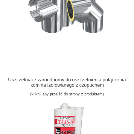
Uszczelniacz żaroodporny do uszczelnienia połączenia
komina izolowanego z czopuchem
(kliknij aby przejść do strony z produktem)