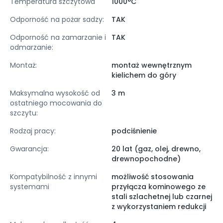
Temperatura szczytowa
1000°C
Odporność na pożar sadzy:
TAK
Odporność na zamarzanie i
TAK
odmarzanie:
Montaż:
montaż wewnętrznym
kielichem do góry
Maksymalna wysokość od
3 m
ostatniego mocowania do
szczytu:
Rodzaj pracy:
podciśnienie
Gwarancja:
20 lat (gaz, olej, drewno,
drewnopochodne)
Kompatybilność z innymi
możliwość stosowania
systemami
przyłącza kominowego ze
stali szlachetnej lub czarnej
z wykorzystaniem redukcji