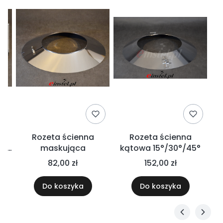
Rozeta ścienna
Rozeta ścienna
ie
maskująca
kątowa 15°/30°/45°
C
82,00 zł
152,00 zł
N
m
Do koszyka
Do koszyka